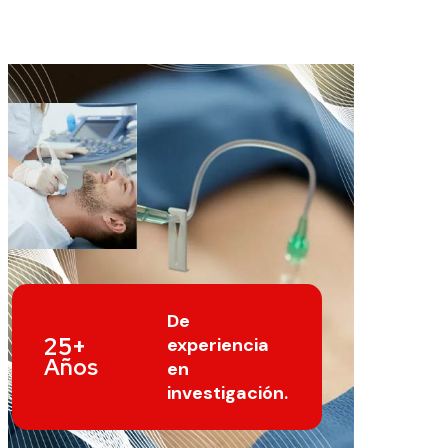
De
25+
experiencia
Años
en
investigación.